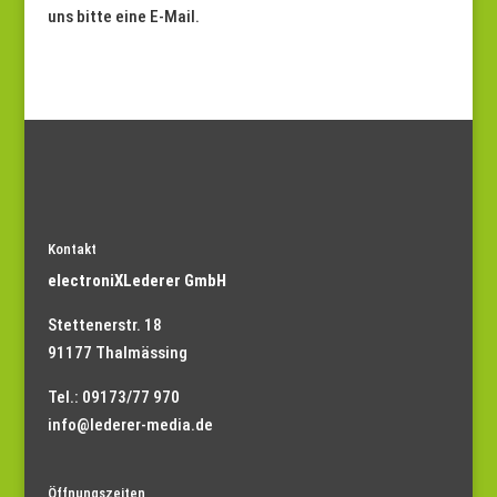
uns bitte eine E-Mail.
Kontakt
electroniXLederer GmbH
Stettenerstr. 18
91177 Thalmässing
Tel.: 09173/77 970
info@lederer-media.de
Öffnungszeiten